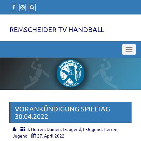
REMSCHEIDER TV HANDBALL
Toggl
navig
VORANKÜNDIGUNG SPIELTAG
30.04.2022
3. Herren
,
Damen
,
E-Jugend
,
F-Jugend
,
Herren
,
Jugend
27. April 2022