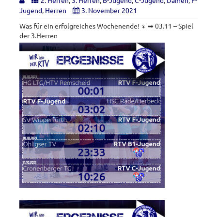
2. Herren
,
3. Herren
,
B-Jugend
,
C-Jugend
,
Damen
,
F-
Jugend
,
Herren
3. November 2021
Was für ein erfolgreiches Wochenende! ‍♀️ ➡ 03.11 – Spiel
der 3.Herren