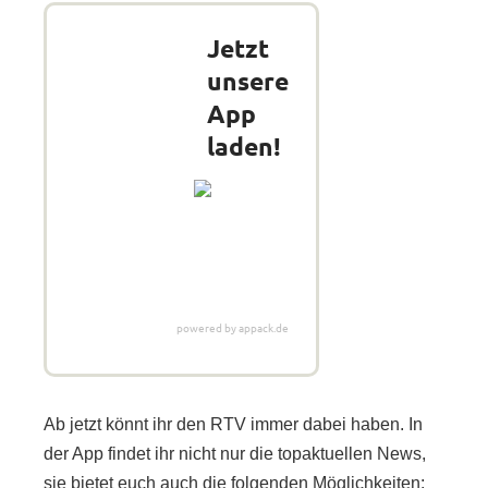
Jetzt
unsere
App
laden!
powered by appack.de
Ab jetzt könnt ihr den RTV immer dabei haben. In
der App findet ihr nicht nur die topaktuellen News,
sie bietet euch auch die folgenden Möglichkeiten: