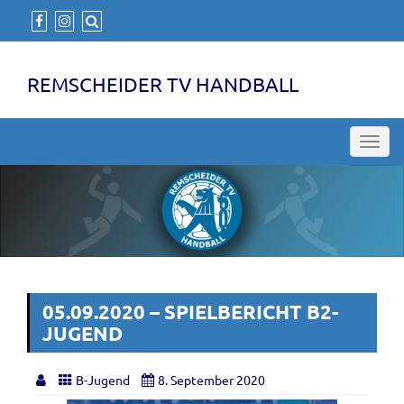
REMSCHEIDER TV HANDBALL
Toggl
navig
05.09.2020 – SPIELBERICHT B2-
JUGEND
B-Jugend
8. September 2020